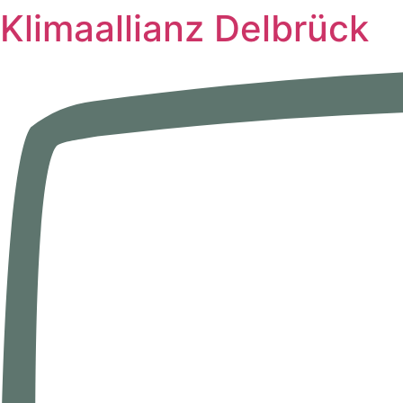
Inhalt
Klimaallianz Delbrück
springen